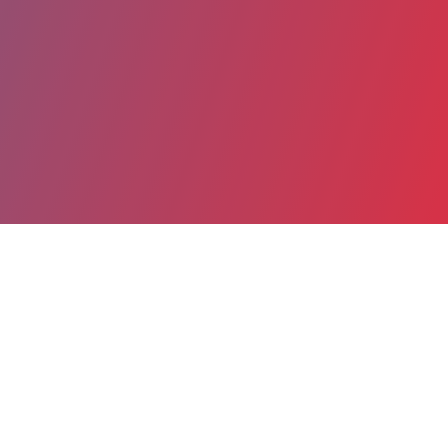
Partager
Imprimer
Coordonnées
Dr ELISA GUERRERO PALACIO
Anesthésie-réanimation cardiaque