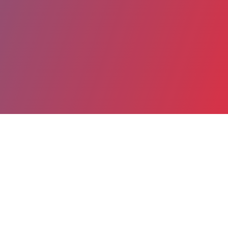
Partager
Imprimer
Coordonnées
Dr ADRIEN ARSENE
Anesthésie-réanimation cardiaque