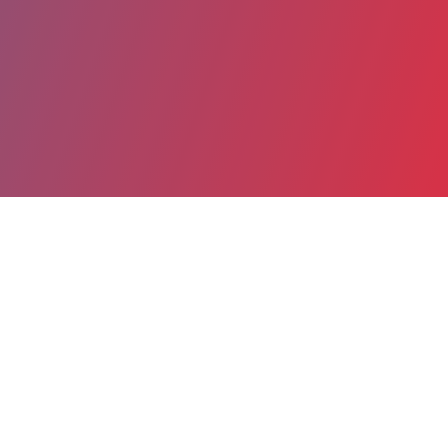
Partager
Imprimer
Coordonnées
Dr ALEXIS OLLITRAULT
Imagerie pédiatrique
chef de clinique (Médecin)