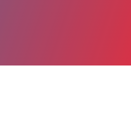
Partager
Imprimer
Coordonnées
Dr CLEMENT POIRAULT
Insuffisance respiratoire chronique (irc) et