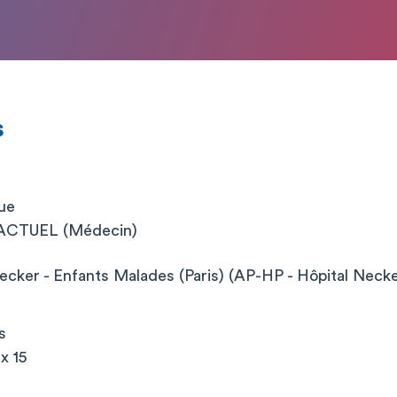
s
ue
CTUEL (Médecin)
cker - Enfants Malades (Paris) (AP-HP - Hôpital Neck
s
x 15