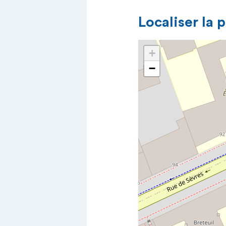
Localiser la 
+
−