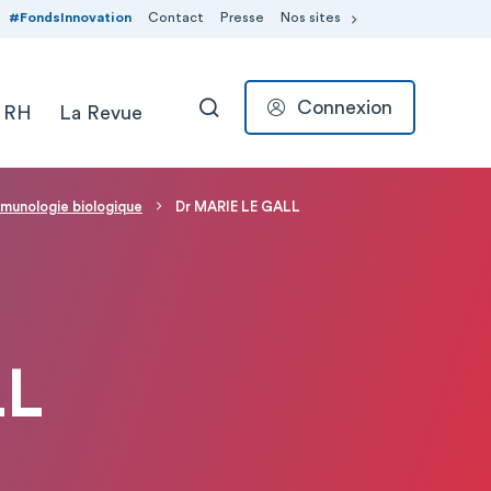
#FondsInnovation
Contact
Presse
Nos sites
Connexion
 RH
La Revue
RECHERCHER
munologie biologique
Dr MARIE LE GALL
LL