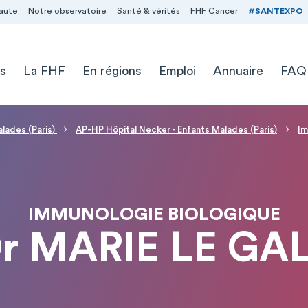
aute
Notre observatoire
Santé & vérités
FHF Cancer
#SANTEXPO
s
La FHF
En régions
Emploi
Annuaire
FAQ
alades (Paris)
AP-HP Hôpital Necker - Enfants Malades (Paris)
Im
IMMUNOLOGIE BIOLOGIQUE
r MARIE LE GA