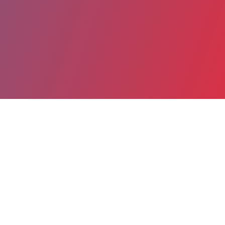
Partager
Imprimer
Coordonnées
Dr JEAN-MARC PHILIPPE
SAMU-SMUR
praticien hospitalier (Médecin)