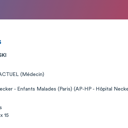
s
SKI
CTUEL (Médecin)
cker - Enfants Malades (Paris) (AP-HP - Hôpital Neck
s
x 15