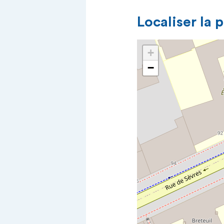
Localiser la 
+
−