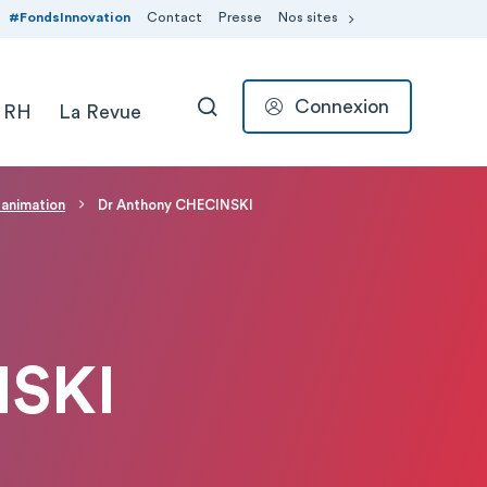
#FondsInnovation
Contact
Presse
Nos sites
Connexion
 RH
La Revue
RECHERCHER
animation
Dr Anthony CHECINSKI
NSKI