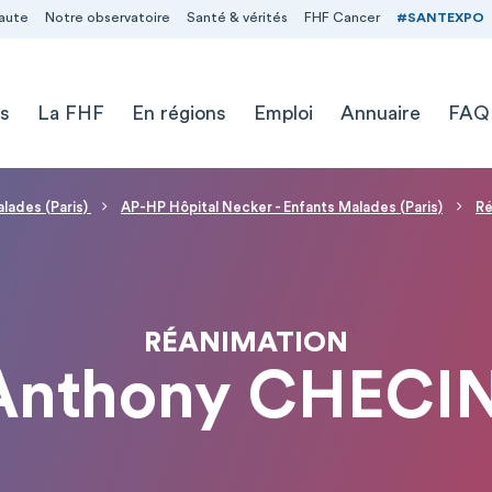
aute
Notre observatoire
Santé & vérités
FHF Cancer
#SANTEXPO
s
La FHF
En régions
Emploi
Annuaire
FAQ
alades (Paris)
AP-HP Hôpital Necker - Enfants Malades (Paris)
Ré
RÉANIMATION
Anthony CHECI