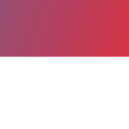
Partager
Imprimer
Coordonnées
Dr VALENTINE MALET
SAMU-SMUR
praticien hospitalier (Médecin)