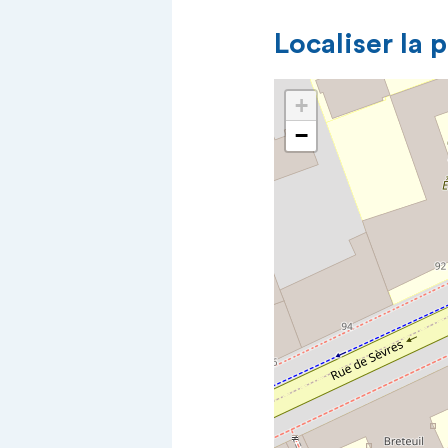
Localiser la 
+
−