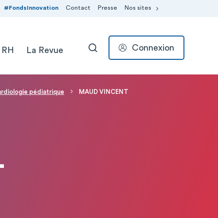
#FondsInnovation
Contact
Presse
Nos sites
Connexion
 RH
La Revue
RECHERCHER
rdiologie pédiatrique
MAUD VINCENT
T