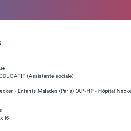
s
que
UCATIF (Assistante sociale)
cker - Enfants Malades (Paris) (AP-HP - Hôpital Neck
s
x 15