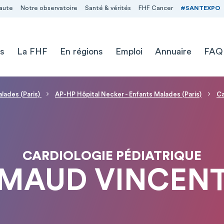
aute
Notre observatoire
Santé & vérités
FHF Cancer
#SANTEXPO
s
La FHF
En régions
Emploi
Annuaire
FAQ
alades (Paris)
AP-HP Hôpital Necker - Enfants Malades (Paris)
Ca
CARDIOLOGIE PÉDIATRIQUE
MAUD VINCEN