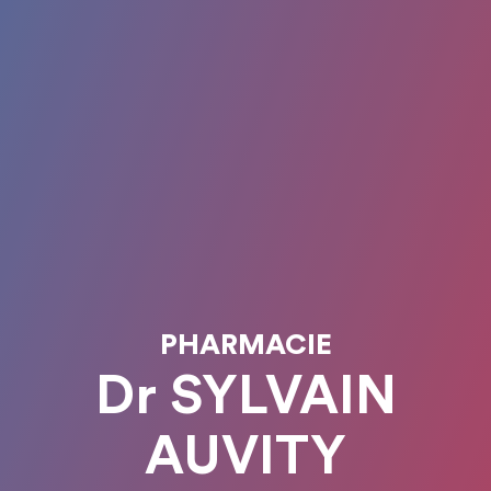
PHARMACIE
Dr SYLVAIN
AUVITY