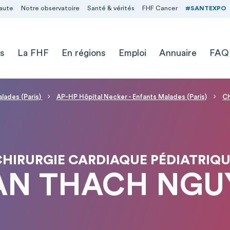
aute
Notre observatoire
Santé & vérités
FHF Cancer
#SANTEXPO
s
La FHF
En régions
Emploi
Annuaire
FAQ
alades (Paris)
AP-HP Hôpital Necker - Enfants Malades (Paris)
Ch
HIRURGIE CARDIAQUE PÉDIATRIQ
 AN THACH NGU