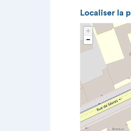
Localiser la 
+
−