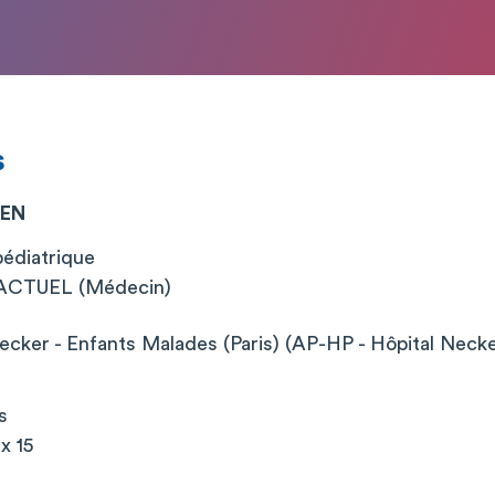
s
YEN
pédiatrique
CTUEL (Médecin)
cker - Enfants Malades (Paris) (AP-HP - Hôpital Neck
s
x 15