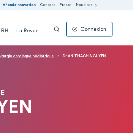
#FondsInnovation
Contact
Presse
Nos sites
Connexion
 RH
La Revue
RECHERCHER
irurgie cardiaque pédiatrique
Dr AN THACH NGUYEN
UE
YEN