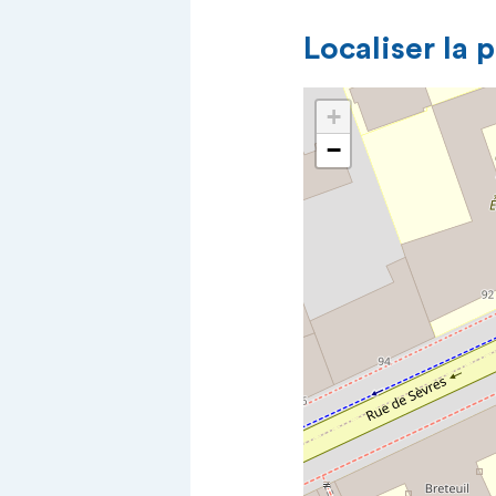
Localiser la 
+
−