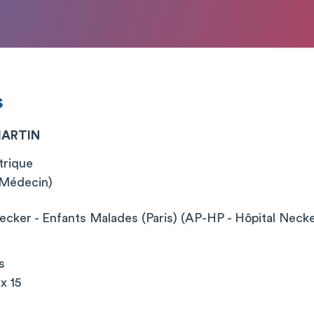
s
MARTIN
trique
 (Médecin)
cker - Enfants Malades (Paris) (AP-HP - Hôpital Neck
s
x 15