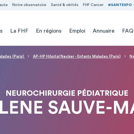
aute
Notre observatoire
Santé & vérités
FHF Cancer
#SANTEXPO
s
La FHF
En régions
Emploi
Annuaire
FAQ
alades (Paris)
AP-HP Hôpital Necker - Enfants Malades (Paris)
Ne
NEUROCHIRURGIE PÉDIATRIQUE
ELENE SAUVE-M