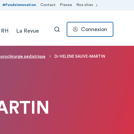
#FondsInnovation
Contact
Presse
Nos sites
Connexion
 RH
La Revue
RECHERCHER
urochirurgie pédiatrique
Dr HELENE SAUVE-MARTIN
ARTIN