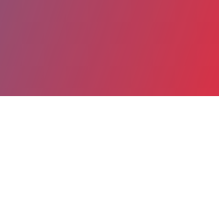
Partager
Imprimer
Coordonnées
Dr RAPHAEL LEVY
Imagerie pédiatrique
praticien hospitalier (Médecin)