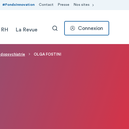
#FondsInnovation
Contact
Presse
Nos sites
Connexion
 RH
La Revue
RECHERCHER
dopsychiatrie
OLGA FOSTINI