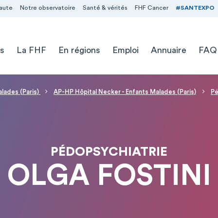
aute
Notre observatoire
Santé & vérités
FHF Cancer
#SANTEXPO
s
La FHF
En régions
Emploi
Annuaire
FAQ
alades (Paris)
AP-HP Hôpital Necker - Enfants Malades (Paris)
Pé
PÉDOPSYCHIATRIE
OLGA FOSTINI