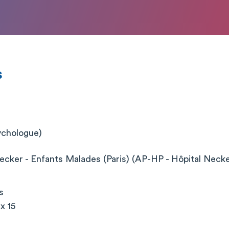
s
chologue)
cker - Enfants Malades (Paris) (AP-HP - Hôpital Neck
s
x 15