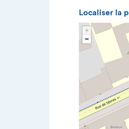
Localiser la 
+
−