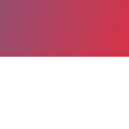
Partager
Imprimer
Coordonnées
Dr PATRICIA JABRE
SAMU-SMUR
praticien hospitalier (Médecin)