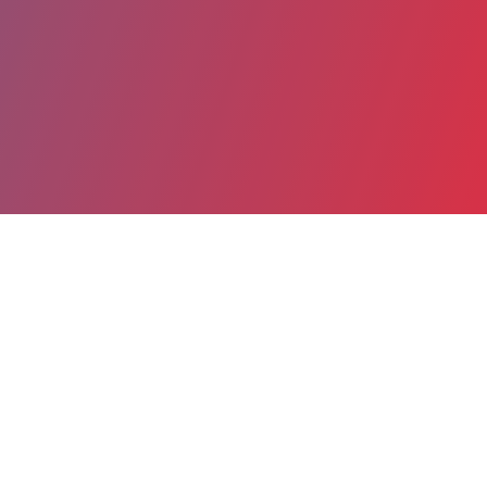
Partager
Imprimer
Coordonnées
Dr CAROLINE MICHOT
Génétique clinique
praticien hospitalier (Médecin)