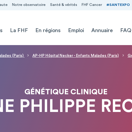
aute
Notre observatoire
Santé & vérités
FHF Cancer
#SANTEXPO
s
La FHF
En régions
Emploi
Annuaire
FAQ
alades (Paris)
AP-HP Hôpital Necker - Enfants Malades (Paris)
Gé
GÉNÉTIQUE CLINIQUE
NE PHILIPPE RE