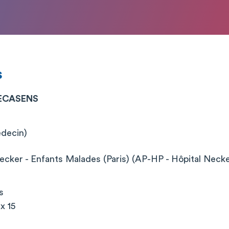
s
RECASENS
édecin)
cker - Enfants Malades (Paris) (AP-HP - Hôpital Neck
s
x 15