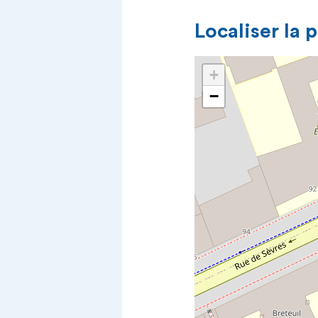
Localiser la 
+
−