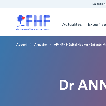
Navigation Pré-entête
Panneau de gestion des cookies
La tête h
Navigation principale
Actualités
Expertise
Fil d'Ariane
Accueil
Annuaire
AP-HP - Hôpital Necker - Enfants M
Dr AN