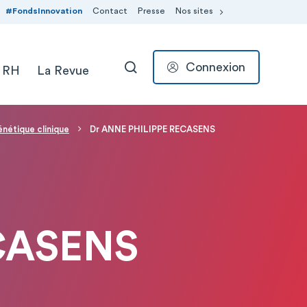
#FondsInnovation
Contact
Presse
Nos sites
Connexion
 RH
La Revue
RECHERCHER
nétique clinique
Dr ANNE PHILIPPE RECASENS
CASENS