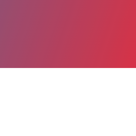
Partager
Imprimer
Coordonnées
Dr CLAIRE HEILBRONNER
Réanimation - Soins intensifs polyvalents -