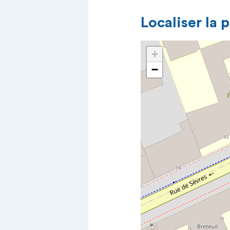
Localiser la 
+
−