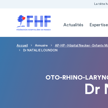
Navigation Pré-entête
Panneau de gestion des cookies
La tête h
Navigation principale
Actualités
Expertise
Fil d'Ariane
Accueil
Annuaire
AP-HP - Hôpital Necker - Enfants M
Dr NATALIE LOUNDON
OTO-RHINO-LARYNG
Dr