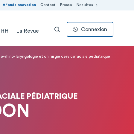
#FondsInnovation
Contact
Presse
Nos sites
Connexion
 RH
La Revue
RECHERCHER
o-rhino-laryngologie et chirurgie cervicofaciale pédiatrique
CIALE PÉDIATRIQUE
DON