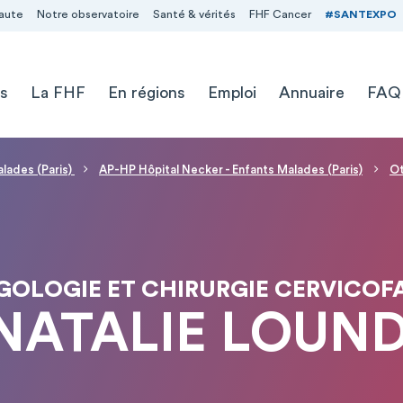
aute
Notre observatoire
Santé & vérités
FHF Cancer
#SANTEXPO
s
La FHF
En régions
Emploi
Annuaire
FAQ
alades (Paris)
AP-HP Hôpital Necker - Enfants Malades (Paris)
Ot
OLOGIE ET CHIRURGIE CERVICOFA
 NATALIE LOUN