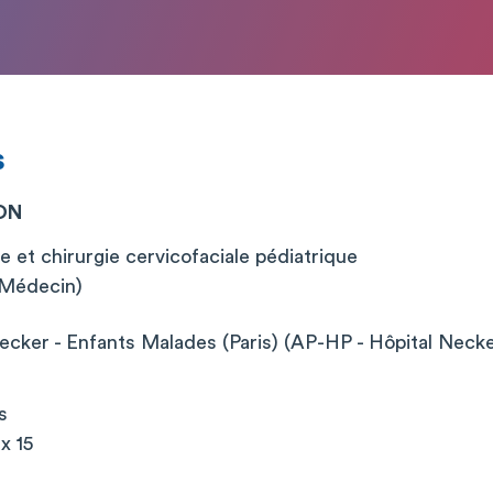
s
ON
e et chirurgie cervicofaciale pédiatrique
 (Médecin)
cker - Enfants Malades (Paris) (AP-HP - Hôpital Neck
s
x 15