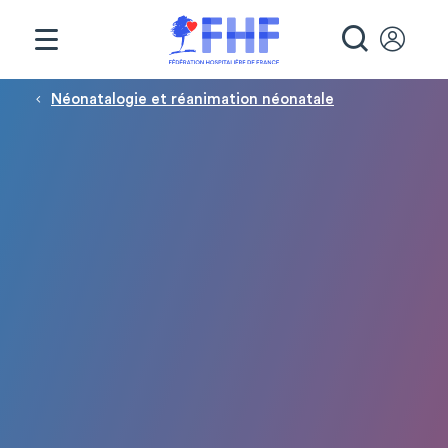
Panneau de gestion des cookies
RECHE
Fil d'Ariane
Néonatalogie et réanimation néonatale