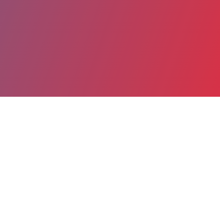
Partager
Imprimer
Coordonnées
Dr NADEGE SALVI
Anesthésie pédiatrique polyvalente
praticien hospitalier (Médecin)