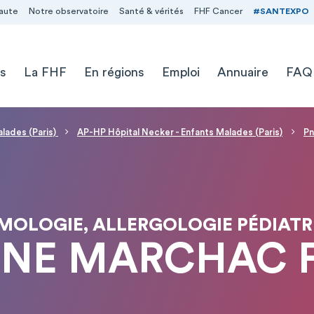
aute
Notre observatoire
Santé & vérités
FHF Cancer
#SANTEXPO
s
La FHF
En régions
Emploi
Annuaire
FAQ
alades (Paris)
AP-HP Hôpital Necker - Enfants Malades (Paris)
Pn
MOLOGIE, ALLERGOLOGIE PÉDIATR
TINE MARCHAC 