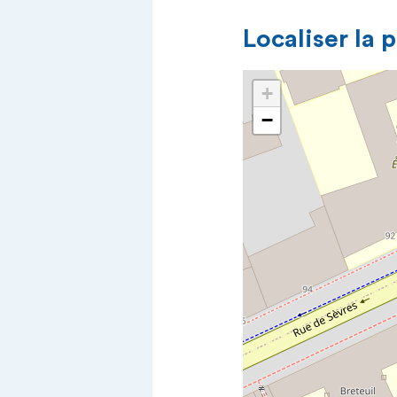
Localiser la 
+
−