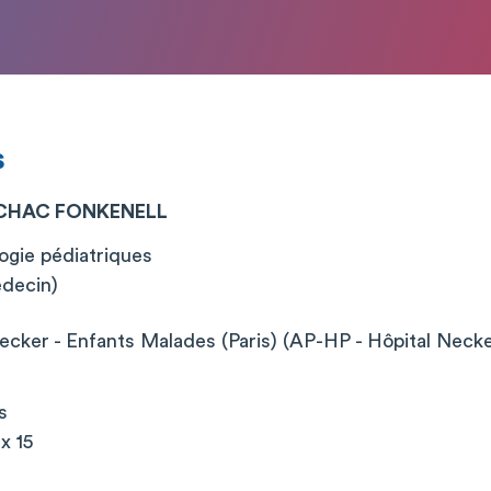
s
RCHAC FONKENELL
ogie pédiatriques
édecin)
cker - Enfants Malades (Paris) (AP-HP - Hôpital Neck
s
x 15