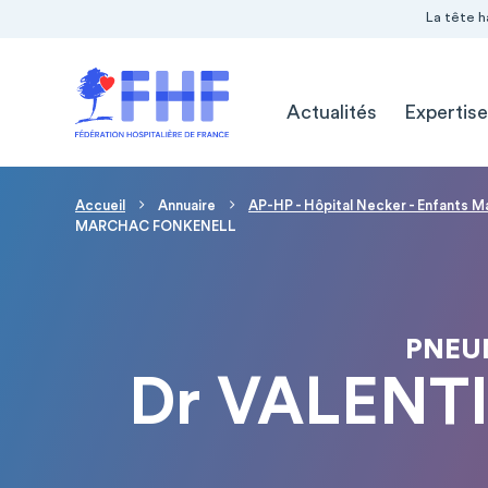
Navigation Pré-entête
Panneau de gestion des cookies
La tête h
Navigation principale
Actualités
Expertise
Fil d'Ariane
Accueil
Annuaire
AP-HP - Hôpital Necker - Enfants M
MARCHAC FONKENELL
PNEU
Dr VALEN