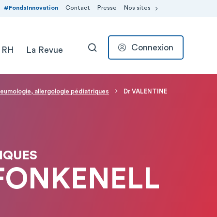
#FondsInnovation
Contact
Presse
Nos sites
Connexion
 RH
La Revue
RECHERCHER
eumologie, allergologie pédiatriques
Dr VALENTINE
IQUES
FONKENELL