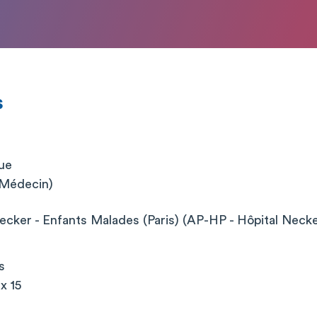
s
que
 (Médecin)
cker - Enfants Malades (Paris) (AP-HP - Hôpital Neck
s
x 15