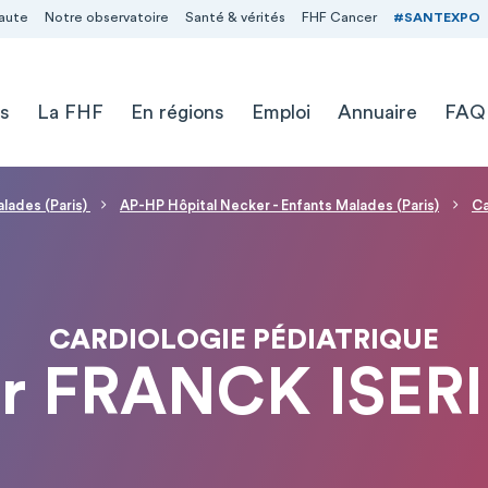
aute
Notre observatoire
Santé & vérités
FHF Cancer
#SANTEXPO
s
La FHF
En régions
Emploi
Annuaire
FAQ
alades (Paris)
AP-HP Hôpital Necker - Enfants Malades (Paris)
Ca
CARDIOLOGIE PÉDIATRIQUE
r FRANCK ISER