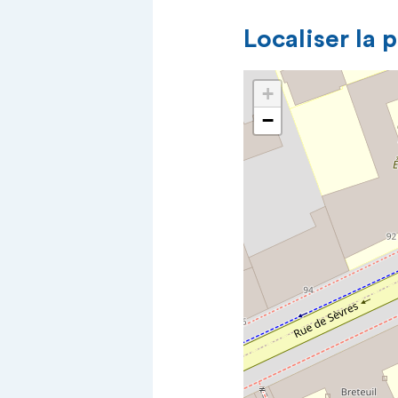
Localiser la 
+
−