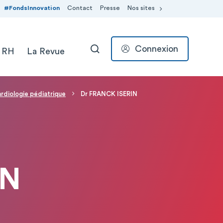
#FondsInnovation
Contact
Presse
Nos sites
Connexion
 RH
La Revue
RECHERCHER
rdiologie pédiatrique
Dr FRANCK ISERIN
IN