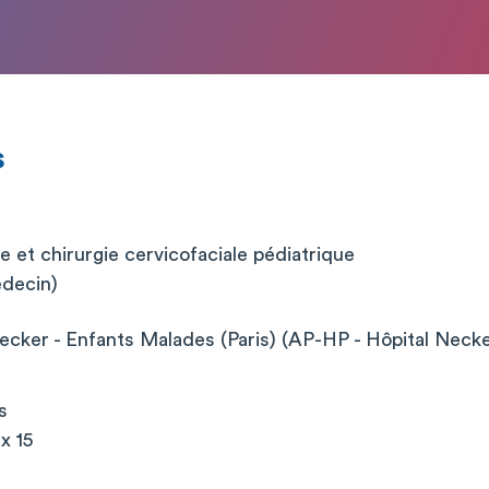
s
e et chirurgie cervicofaciale pédiatrique
édecin)
cker - Enfants Malades (Paris) (AP-HP - Hôpital Neck
s
x 15