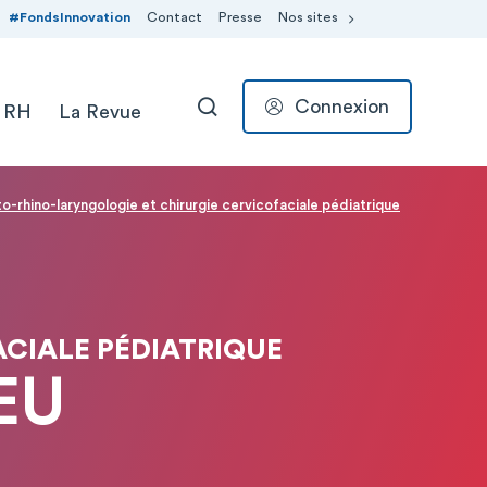
#FondsInnovation
Contact
Presse
Nos sites
Connexion
 RH
La Revue
RECHERCHER
o-rhino-laryngologie et chirurgie cervicofaciale pédiatrique
CIALE PÉDIATRIQUE
EU