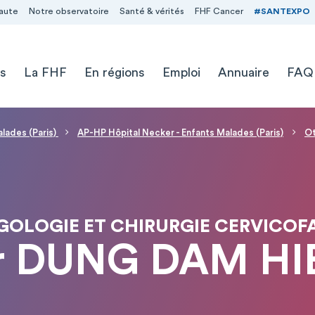
aute
Notre observatoire
Santé & vérités
FHF Cancer
#SANTEXPO
s
La FHF
En régions
Emploi
Annuaire
FAQ
alades (Paris)
AP-HP Hôpital Necker - Enfants Malades (Paris)
Ot
OLOGIE ET CHIRURGIE CERVICOFA
r DUNG DAM HI