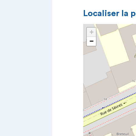
Localiser la 
+
−