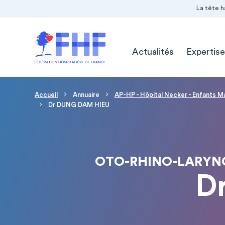
Navigation Pré-entête
Panneau de gestion des cookies
La tête h
Navigation principale
Actualités
Expertise
Fil d'Ariane
Accueil
Annuaire
AP-HP - Hôpital Necker - Enfants M
Dr DUNG DAM HIEU
OTO-RHINO-LARYNG
D