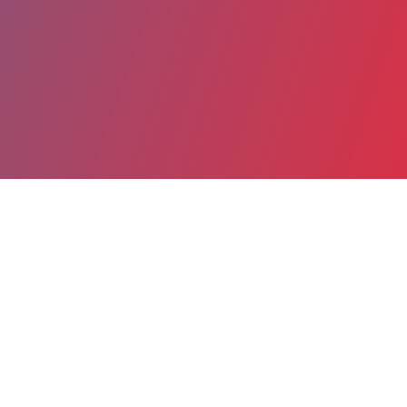
Partager
Imprimer
Coordonnées
Pr VAHID ASNAFI
Hématologie biologique
PUPH (Médecin)