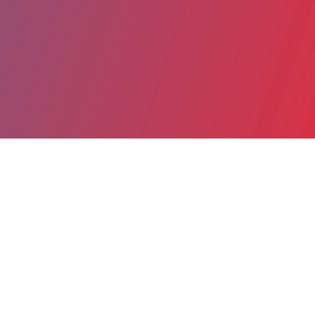
Partager
Imprimer
Coordonnées
Dr MARIE BOURGEOIS
Neurochirurgie pédiatrique
praticien hospitalier (Médecin)