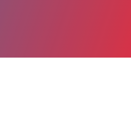
Partager
Imprimer
Coordonnées
Dr GREGORY KHELIFI
SAMU-SMUR
praticien hospitalier (Médecin)