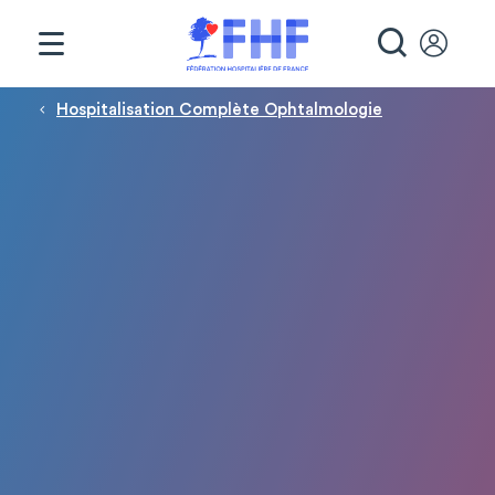
Panneau de gestion des cookies
RECHE
Fil d'Ariane
Hospitalisation Complète Ophtalmologie