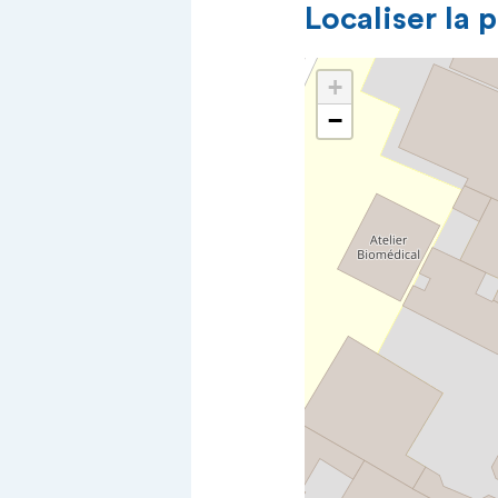
Localiser la 
+
−