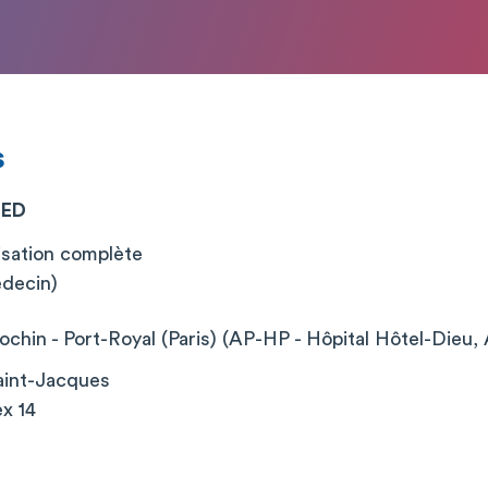
s
MED
isation complète
édecin)
chin - Port-Royal (Paris) (AP-HP - Hôpital Hôtel-Dieu, 
aint-Jacques
x 14