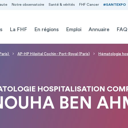
aute
Notre observatoire
Santé & vérités
FHF Cancer
#SANTEXPO
s
La FHF
En régions
Emploi
Annuaire
FAQ
Paris)
AP-HP Hôpital Cochin - Port-Royal (Paris)
Hématologie hos
TOLOGIE HOSPITALISATION COM
NOUHA BEN A