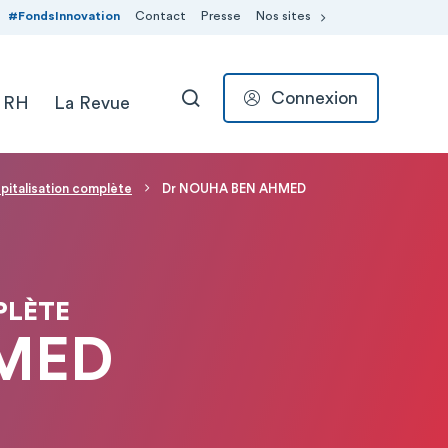
#FondsInnovation
Contact
Presse
Nos sites
Connexion
 RH
La Revue
RECHERCHER
pitalisation complète
Dr NOUHA BEN AHMED
PLÈTE
HMED