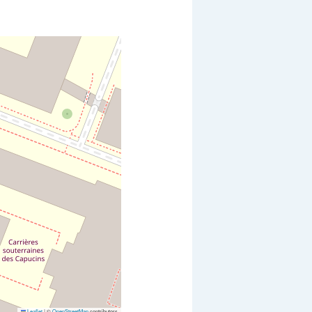
Leaflet
|
©
OpenStreetMap
contributors