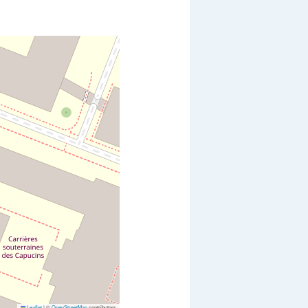
Leaflet
|
©
OpenStreetMap
contributors