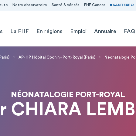
aute
Notre observatoire
Santé & vérités
FHF Cancer
#SANTEXPO
s
La FHF
En régions
Emploi
Annuaire
FAQ
Paris)
AP-HP Hôpital Cochin - Port-Royal (Paris)
Néonatalogie Po
NÉONATALOGIE PORT-ROYAL
r CHIARA LEM