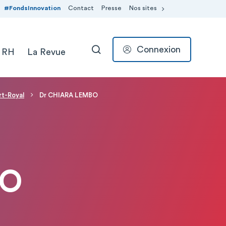
#FondsInnovation
Contact
Presse
Nos sites
Connexion
 RH
La Revue
RECHERCHER
rt-Royal
Dr CHIARA LEMBO
BO