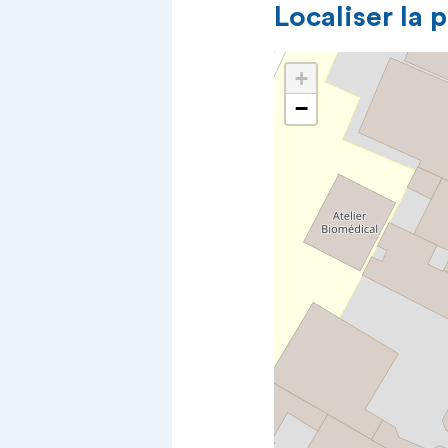
Localiser la 
+
−