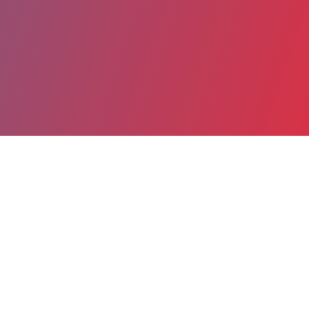
Partager
Imprimer
Coordonnées
Dr BARBARA VILLOING
hospitalisation de courte durée
praticien hospitalier (Responsable UF)