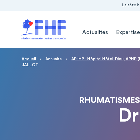
Navigation Pré-entête
Panneau de gestion des cookies
La tête h
Navigation principale
Actualités
Expertise
Fil d'Ariane
Accueil
Annuaire
AP-HP - Hôpital Hôtel-Dieu, APHP (
JALLOT
RHUMATISMES
Dr