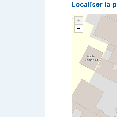
Localiser la 
+
−