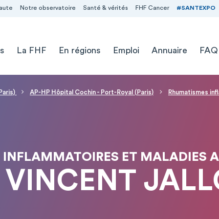
aute
Notre observatoire
Santé & vérités
FHF Cancer
#SANTEXPO
s
La FHF
En régions
Emploi
Annuaire
FAQ
Paris)
AP-HP Hôpital Cochin - Port-Royal (Paris)
Rhumatismes inf
 INFLAMMATOIRES ET MALADIES 
 VINCENT JAL