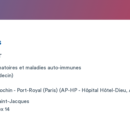
s
T
atoires et maladies auto-immunes
decin)
chin - Port-Royal (Paris) (AP-HP - Hôpital Hôtel-Dieu, 
aint-Jacques
x 14