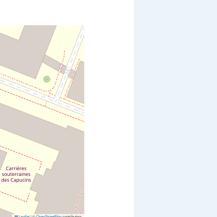
Leaflet
|
©
OpenStreetMap
contributors