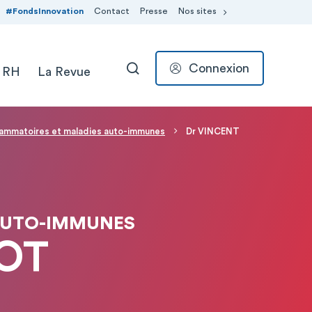
#FondsInnovation
Contact
Presse
Nos sites
Connexion
 RH
La Revue
RECHERCHER
lammatoires et maladies auto-immunes
Dr VINCENT
AUTO-IMMUNES
LOT