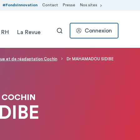
#FondsInnovation
Contact
Presse
Nos sites
Connexion
 RH
La Revue
RECHERCHER
ue et de réadaptation Cochin
Dr MAHAMADOU SIDIBE
N COCHIN
DIBE