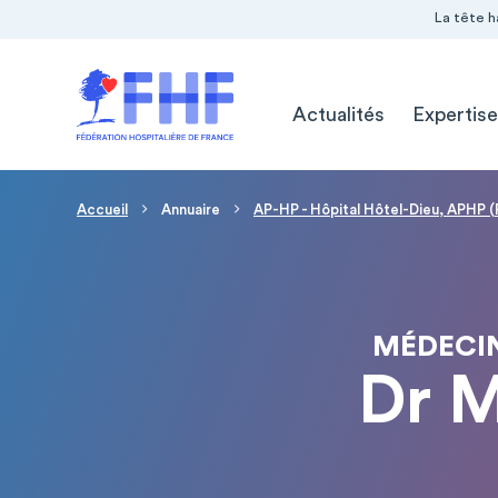
Navigation Pré-entête
Panneau de gestion des cookies
La tête h
Navigation principale
Actualités
Expertise
Fil d'Ariane
Accueil
Annuaire
AP-HP - Hôpital Hôtel-Dieu, APHP (
MÉDECIN
Dr 