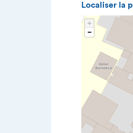
Localiser la 
+
−