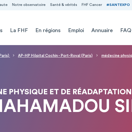
aute
Notre observatoire
Santé & vérités
FHF Cancer
#SANTEXPO
s
La FHF
En régions
Emploi
Annuaire
FAQ
Paris)
AP-HP Hôpital Cochin - Port-Royal (Paris)
médecine physiq
E PHYSIQUE ET DE RÉADAPTATIO
MAHAMADOU SI