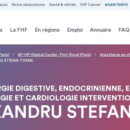
aute
Notre observatoire
Santé & vérités
FHF Cancer
#SANTEXPO
s
La FHF
En régions
Emploi
Annuaire
FAQ
Paris)
AP-HP Hôpital Cochin - Port-Royal (Paris)
Anesthésie en ch
RU STEFAN TOFAN
GIE DIGESTIVE, ENDOCRINIENNE, 
GIE ET CARDIOLOGIE INTERVENTI
XANDRU STEFA