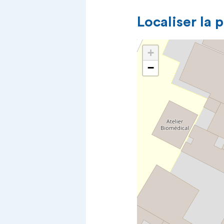
Localiser la 
+
−