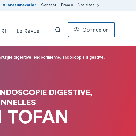
#FondsInnovation
Contact
Presse
Nos sites
Connexion
 RH
La Revue
RECHERCHER
irurgie digestive, endocrinienne, endoscopie digestive,
ENDOSCOPIE DIGESTIVE,
ONNELLES
N TOFAN