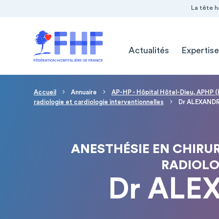
Navigation Pré-entête
Panneau de gestion des cookies
La tête h
Navigation principale
Actualités
Expertise
Fil d'Ariane
Accueil
Annuaire
AP-HP - Hôpital Hôtel-Dieu, APHP (
radiologie et cardiologie interventionnelles
Dr ALEXAND
ANESTHÉSIE EN CHIRUR
RADIOLO
Dr ALE