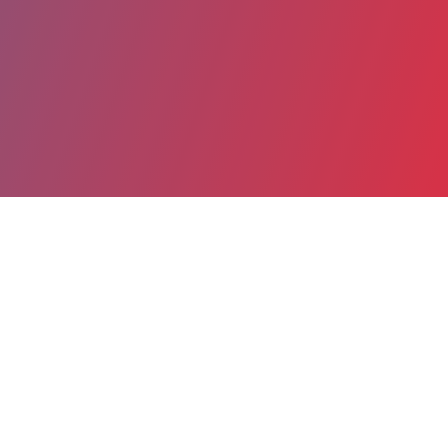
Partager
Imprimer
Coordonnées
Dr MANEL OMRI
Endocrinologie gynécologie
praticien hospitalier (Médecin)