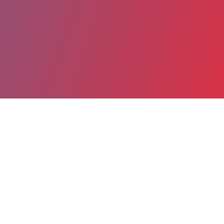
Partager
Imprimer
Coordonnées
Dr TATIANA LUPCZYNSKI-BENSIMHON
Néonatalogie Port-Royal
praticien hospitalier (Médecin)