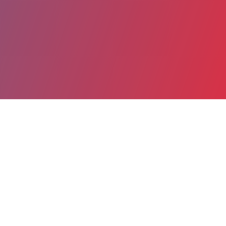
Partager
Imprimer
Coordonnées
Dr NATALIA OMELKOVA
Urgences Gynécologie
praticien attaché (Médecin)