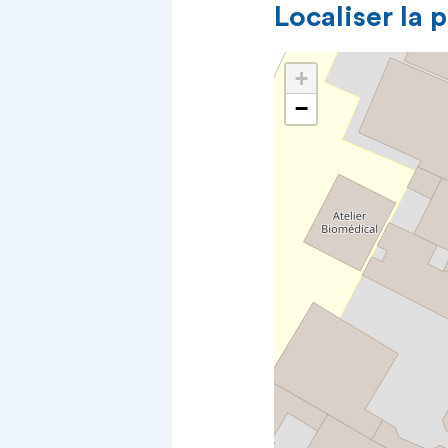
Localiser la 
+
−