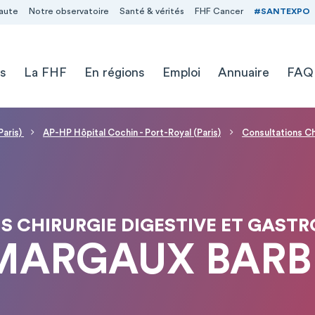
aute
Notre observatoire
Santé & vérités
FHF Cancer
#SANTEXPO
s
La FHF
En régions
Emploi
Annuaire
FAQ
Paris)
AP-HP Hôpital Cochin - Port-Royal (Paris)
Consultations Ch
 CHIRURGIE DIGESTIVE ET GAST
MARGAUX BARB