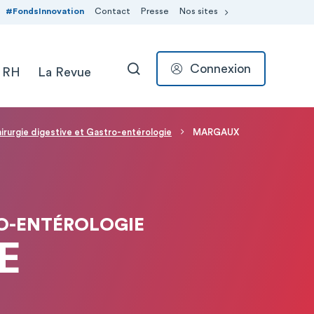
#FondsInnovation
Contact
Presse
Nos sites
Connexion
 RH
La Revue
RECHERCHER
irurgie digestive et Gastro-entérologie
MARGAUX
RO-ENTÉROLOGIE
E