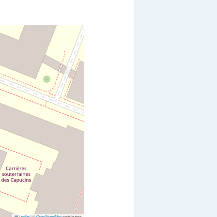
Leaflet
|
©
OpenStreetMap
contributors