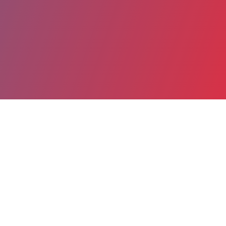
Partager
Imprimer
Coordonnées
Dr MARION FAGES
information médicale
praticien hospitalier (Responsable UF)