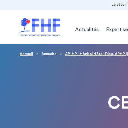
Navigation Pré-entête
Panneau de gestion des cookies
La tête h
Navigation principale
Actualités
Expertise
Fil d'Ariane
Accueil
Annuaire
AP-HP - Hôpital Hôtel-Dieu, APHP (
CE