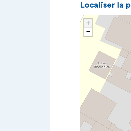
Localiser la 
+
−