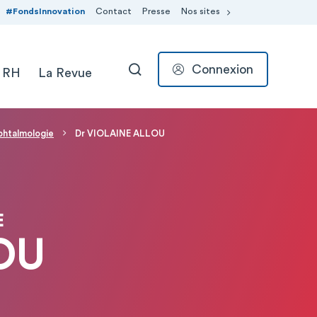
#FondsInnovation
Contact
Presse
Nos sites
Connexion
 RH
La Revue
RECHERCHER
phtalmologie
Dr VIOLAINE ALLOU
E
OU