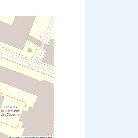
Leaflet
|
©
OpenStreetMap
contributors