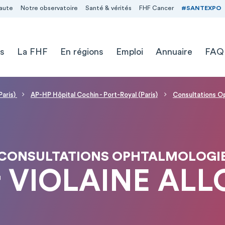
aute
Notre observatoire
Santé & vérités
FHF Cancer
#SANTEXPO
s
La FHF
En régions
Emploi
Annuaire
FAQ
Paris)
AP-HP Hôpital Cochin - Port-Royal (Paris)
Consultations O
CONSULTATIONS OPHTALMOLOGI
r VIOLAINE ALL