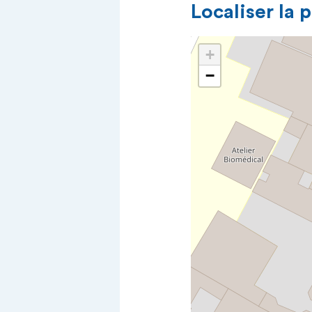
Localiser la 
+
−