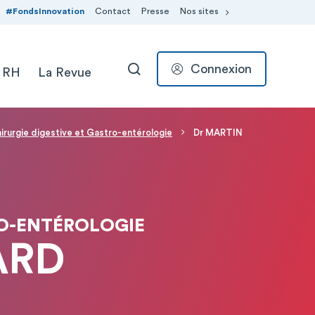
#FondsInnovation
Contact
Presse
Nos sites
Connexion
 RH
La Revue
RECHERCHER
irurgie digestive et Gastro-entérologie
Dr MARTIN
RO-ENTÉROLOGIE
ARD