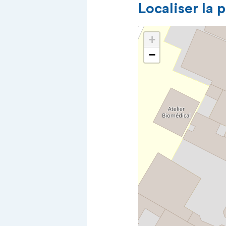
Localiser la 
+
−