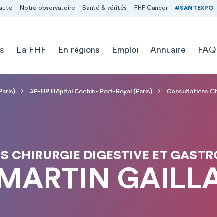
aute
Notre observatoire
Santé & vérités
FHF Cancer
#SANTEXPO
s
La FHF
En régions
Emploi
Annuaire
FAQ
Paris)
AP-HP Hôpital Cochin - Port-Royal (Paris)
Consultations Ch
 CHIRURGIE DIGESTIVE ET GAST
 MARTIN GAILL