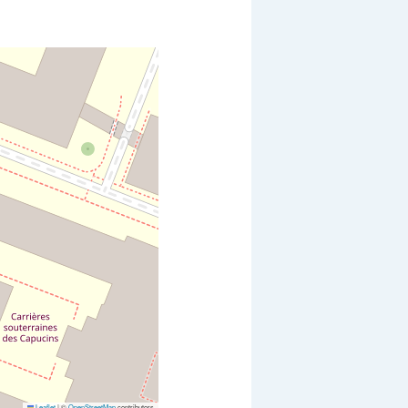
Leaflet
|
©
OpenStreetMap
contributors