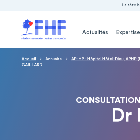
Navigation Pré-entête
Panneau de gestion des cookies
La tête h
Navigation principale
Actualités
Expertise
Fil d'Ariane
Accueil
Annuaire
AP-HP - Hôpital Hôtel-Dieu, APHP (
GAILLARD
CONSULTATIONS
Dr