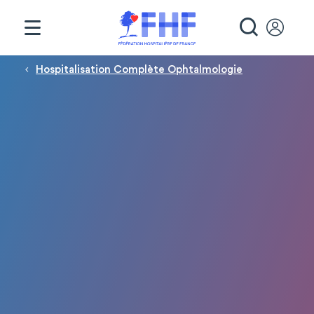
Panneau de gestion des cookies
RECHE
Fil d'Ariane
Hospitalisation Complète Ophtalmologie