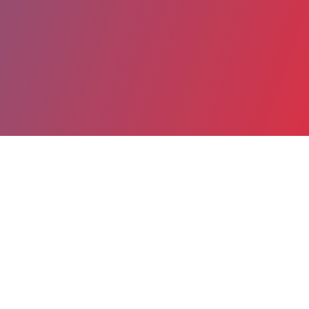
Partager
Imprimer
Coordonnées
Dr XAVIER MOREL
Hospitalisation Complète Ophtalmologie
praticien attaché (Médecin)