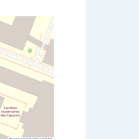
Leaflet
|
©
OpenStreetMap
contributors