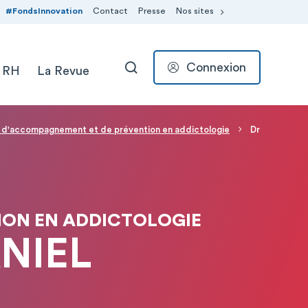
#FondsInnovation
Contact
Presse
Nos sites
Connexion
 RH
La Revue
RECHERCHER
, d'accompagnement et de prévention en addictologie
Dr
ION EN ADDICTOLOGIE
NIEL