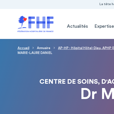
Navigation Pré-entête
Panneau de gestion des cookies
La tête h
Navigation principale
Actualités
Expertise
Fil d'Ariane
Accueil
Annuaire
AP-HP - Hôpital Hôtel-Dieu, APHP (
MARIE-LAURE DANIEL
CENTRE DE SOINS, D
Dr 