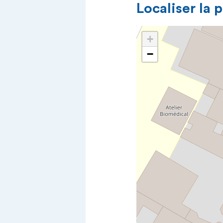
Localiser la 
+
−