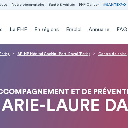
aute
Notre observatoire
Santé & vérités
FHF Cancer
#SANTEXPO
s
La FHF
En régions
Emploi
Annuaire
FAQ
Paris)
AP-HP Hôpital Cochin - Port-Royal (Paris)
Centre de soins
'ACCOMPAGNEMENT ET DE PRÉVENT
MARIE-LAURE DA