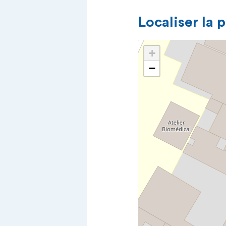
Localiser la 
+
−