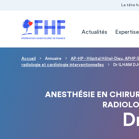
Navigation Pré-entête
Panneau de gestion des cookies
La tête h
Navigation principale
Actualités
Expertise
Fil d'Ariane
Accueil
Annuaire
AP-HP - Hôpital Hôtel-Dieu, APHP (
radiologie et cardiologie interventionnelles
Dr ILHAM D
ANESTHÉSIE EN CHIRUR
RADIOLO
D