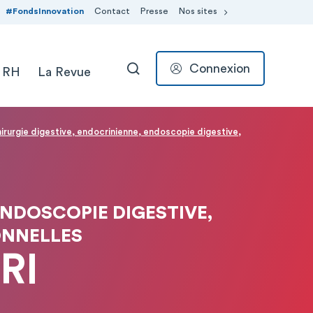
#FondsInnovation
Contact
Presse
Nos sites
Connexion
 RH
La Revue
RECHERCHER
irurgie digestive, endocrinienne, endoscopie digestive,
ENDOSCOPIE DIGESTIVE,
ONNELLES
RI