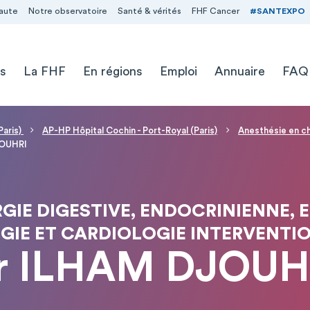
aute
Notre observatoire
Santé & vérités
FHF Cancer
#SANTEXPO
s
La FHF
En régions
Emploi
Annuaire
FAQ
Paris)
AP-HP Hôpital Cochin - Port-Royal (Paris)
Anesthésie en ch
JOUHRI
GIE DIGESTIVE, ENDOCRINIENNE, 
GIE ET CARDIOLOGIE INTERVENTI
r ILHAM DJOUH