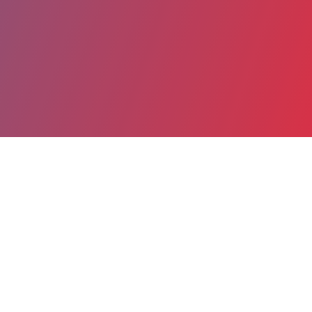
Partager
Imprimer
Coordonnées
Dr ERIC ASSARAF
Hospitalisation Complète Ophtalmologie
praticien attaché (Médecin)