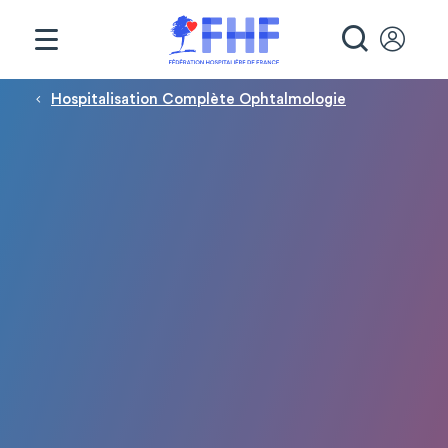
Panneau de gestion des cookies
RECHE
Fil d'Ariane
Hospitalisation Complète Ophtalmologie