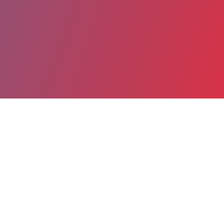
Partager
Imprimer
Coordonnées
Dr GREGOIRE AUTISSIER
Psychiatrie adultes - La Collégiale
chef de clinique (Médecin)