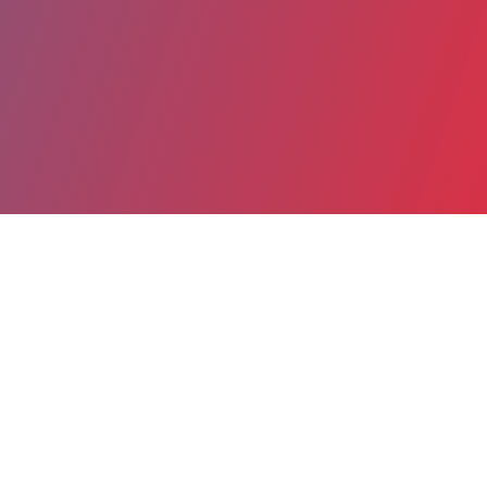
Partager
Imprimer
Coordonnées
Dr SARAH ABDUL-BAKI
Assistance médicale à la procréation
ASSISTANT HOSPITALIER (Médecin)