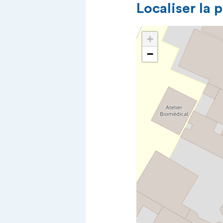
Localiser la 
+
−