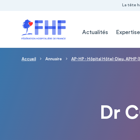
Navigation Pré-entête
Panneau de gestion des cookies
La tête h
Navigation principale
Actualités
Expertise
Fil d'Ariane
Accueil
Annuaire
AP-HP - Hôpital Hôtel-Dieu, APHP (
Dr 