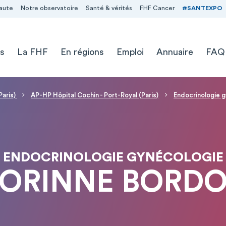
aute
Notre observatoire
Santé & vérités
FHF Cancer
#SANTEXPO
s
La FHF
En régions
Emploi
Annuaire
FAQ
Paris)
AP-HP Hôpital Cochin - Port-Royal (Paris)
Endocrinologie 
ENDOCRINOLOGIE GYNÉCOLOGIE
CORINNE BORD