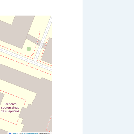
Leaflet
|
©
OpenStreetMap
contributors