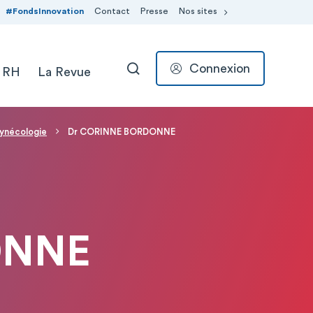
#FondsInnovation
Contact
Presse
Nos sites
Connexion
 RH
La Revue
RECHERCHER
gynécologie
Dr CORINNE BORDONNE
ONNE