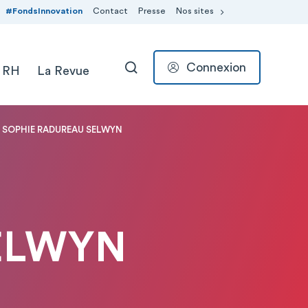
#FondsInnovation
Contact
Presse
Nos sites
Connexion
 RH
La Revue
RECHERCHER
SOPHIE RADUREAU SELWYN
ELWYN