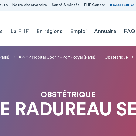
aute
Notre observatoire
Santé & vérités
FHF Cancer
#SANTEXPO
s
La FHF
En régions
Emploi
Annuaire
FAQ
Paris)
AP-HP Hôpital Cochin - Port-Royal (Paris)
Obstétrique
OBSTÉTRIQUE
IE RADUREAU S