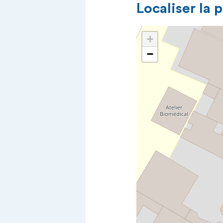
Localiser la 
+
−