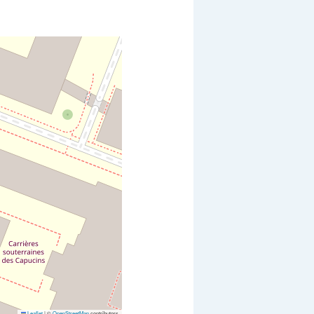
Leaflet
|
©
OpenStreetMap
contributors